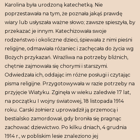
Karolina była urodzoną katechetką. Nie
poprzestawała na tym, że poznała jakąś prawdę
wiary lub usłyszała ważne słowo; zawsze spieszyła, by
przekazać je innym. Katechizowała swoje
rodzeństwo i okoliczne dzieci, śpiewała z nimi pieśni
religijne, odmawiała różaniec i zachęcała do życia wg
Bożych przykazań. Wrażliwa na potrzeby bliźnich,
chętnie zajmowała się chorymi i starszymi.
Odwiedzała ich, oddając im różne posługi i czytając
pisma religijne. Przygotowywała w razie potrzeby na
przyjęcie Wiatyku. Zginęła w wieku zaledwie 17 lat,
na początku I wojny światowej, 18 listopada 1914
roku. Carski żołnierz uprowadził ją przemocą i
bestialsko zamordował, gdy broniła się pragnąc
zachować dziewictwo. Po kilku dniach, 4 grudnia
1914 r., w pobliskim lesie znaleziono jej