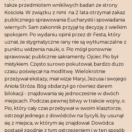
także przedmiotem wnikliwych badań ze strony
Kościoła. W związku z nimi na 2 lata otrzymał zakaz
publicznego sprawowania Eucharystii i spowiadania
wiernych. Sam zakonnik przyjął tę decyzję z wielkim
spokojem. Po wydaniu opinii przez dr Festa, który
uznał, że stygmatyczne rany nie są wytłumaczalne z
punktu widzenia nauki, o. Pio mógł ponownie
sprawować publicznie sakramenty. Ojciec Pio był
mistykiem. Często surowo pokutował, bardzo dużo
czasu poświęcał na modlitwę. Wielokrotnie
przeżywał ekstazy, miał wizje Maryi, Jezusa i swojego
Anioła Stróża. Bóg obdarzył go również darem
bilokacji - znajdowania się jednocześnie w dwóch
miejscach. Podczas pewnej bitwy w trakcie wojny, o.
Pio, który cały czas przebywał w swoim klasztorze,
ostrzegł jednego z dowódców na Sycylii, by usunął
się z miejsca, w którym się znajdował. Dowódca
postąpił zgodnie z tym ostrzeżeniem i w ten sposób