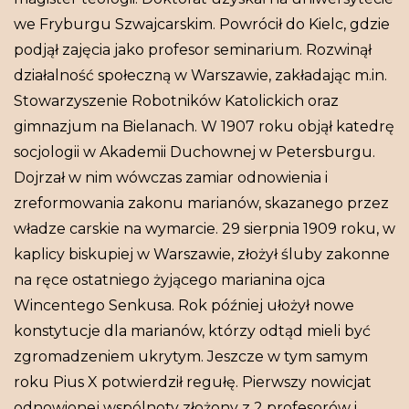
we Fryburgu Szwajcarskim. Powrócił do Kielc, gdzie
podjął zajęcia jako profesor seminarium. Rozwinął
działalność społeczną w Warszawie, zakładając m.in.
Stowarzyszenie Robotników Katolickich oraz
gimnazjum na Bielanach. W 1907 roku objął katedrę
socjologii w Akademii Duchownej w Petersburgu.
Dojrzał w nim wówczas zamiar odnowienia i
zreformowania zakonu marianów, skazanego przez
władze carskie na wymarcie. 29 sierpnia 1909 roku, w
kaplicy biskupiej w Warszawie, złożył śluby zakonne
na ręce ostatniego żyjącego marianina ojca
Wincentego Senkusa. Rok później ułożył nowe
konstytucje dla marianów, którzy odtąd mieli być
zgromadzeniem ukrytym. Jeszcze w tym samym
roku Pius X potwierdził regułę. Pierwszy nowicjat
odnowionej wspólnoty złożony z 2 profesorów i