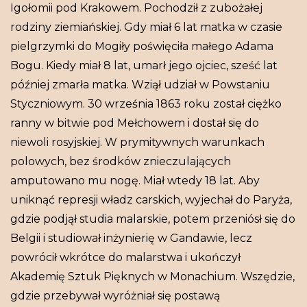
Igołomii pod Krakowem. Pochodził z zubożałej
rodziny ziemiańskiej. Gdy miał 6 lat matka w czasie
pielgrzymki do Mogiły poświęciła małego Adama
Bogu. Kiedy miał 8 lat, umarł jego ojciec, sześć lat
później zmarła matka. Wziął udział w Powstaniu
Styczniowym. 30 września 1863 roku został ciężko
ranny w bitwie pod Mełchowem i dostał się do
niewoli rosyjskiej. W prymitywnych warunkach
polowych, bez środków znieczulających
amputowano mu nogę. Miał wtedy 18 lat. Aby
uniknąć represji władz carskich, wyjechał do Paryża,
gdzie podjął studia malarskie, potem przeniósł się do
Belgii i studiował inżynierię w Gandawie, lecz
powrócił wkrótce do malarstwa i ukończył
Akademię Sztuk Pięknych w Monachium. Wszędzie,
gdzie przebywał wyróżniał się postawą