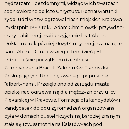
nędzarzami i bezdomnymi, widząc w ich twarzach
sponiewierane oblicze Chrystusa. Poznał warunki
życia ludzi w tzw. ogrzewalniach miejskich Krakowa.
25 sierpnia 1887 roku Adam Chmielowski przywdział
szary habit tercjarski i przyjął imię brat Albert.
Dokładnie rok później złożył śluby tercjarza na ręce
kard. Albina Dunajewskiego. Ten dzień jest
jednocześnie początkiem działalności
Zgromadzenia Braci III Zakonu św. Franciszka
Posługujących Ubogim, zwanego popularnie
"albertynami". Przejęło ono od zarządu miasta
opiekę nad ogrzewalnią dla mężczyzn przy ulicy
Piekarskiej w Krakowie. Formacja dla kandydatów i
kandydatek do obu zgromadzeń organizowana
była w domach pustelniczych; najbardziej znanym
stała się tzw. samotnia na Kalatówkach pod