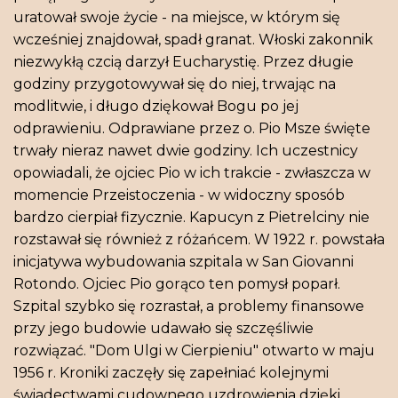
uratował swoje życie - na miejsce, w którym się
wcześniej znajdował, spadł granat. Włoski zakonnik
niezwykłą czcią darzył Eucharystię. Przez długie
godziny przygotowywał się do niej, trwając na
modlitwie, i długo dziękował Bogu po jej
odprawieniu. Odprawiane przez o. Pio Msze święte
trwały nieraz nawet dwie godziny. Ich uczestnicy
opowiadali, że ojciec Pio w ich trakcie - zwłaszcza w
momencie Przeistoczenia - w widoczny sposób
bardzo cierpiał fizycznie. Kapucyn z Pietrelciny nie
rozstawał się również z różańcem. W 1922 r. powstała
inicjatywa wybudowania szpitala w San Giovanni
Rotondo. Ojciec Pio gorąco ten pomysł poparł.
Szpital szybko się rozrastał, a problemy finansowe
przy jego budowie udawało się szczęśliwie
rozwiązać. "Dom Ulgi w Cierpieniu" otwarto w maju
1956 r. Kroniki zaczęły się zapełniać kolejnymi
świadectwami cudownego uzdrowienia dzięki