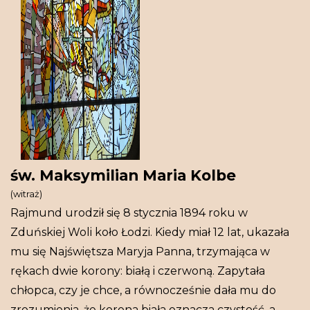
św. Maksymilian Maria Kolbe
(witraż)
Rajmund urodził się 8 stycznia 1894 roku w
Zduńskiej Woli koło Łodzi. Kiedy miał 12 lat, ukazała
mu się Najświętsza Maryja Panna, trzymająca w
rękach dwie korony: białą i czerwoną. Zapytała
chłopca, czy je chce, a równocześnie dała mu do
zrozumienia, że korona biała oznacza czystość, a