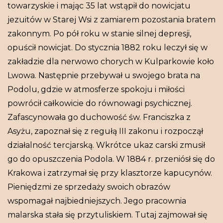
towarzyskie i mając 35 lat wstąpił do nowicjatu
jezuitów w Starej Wsi z zamiarem pozostania bratem
zakonnym. Po pół roku w stanie silnej depresji,
opuścił nowicjat. Do stycznia 1882 roku leczył się w
zakładzie dla nerwowo chorych w Kulparkowie koło
Lwowa. Następnie przebywał u swojego brata na
Podolu, gdzie w atmosferze spokoju i miłości
powrócił całkowicie do równowagi psychicznej.
Zafascynowała go duchowość św. Franciszka z
Asyżu, zapoznał się z regułą III zakonu i rozpoczął
działalność tercjarską. Wkrótce ukaz carski zmusił
go do opuszczenia Podola. W 1884 r. przeniósł się do
Krakowa i zatrzymał się przy klasztorze kapucynów.
Pieniędzmi ze sprzedaży swoich obrazów
wspomagał najbiedniejszych. Jego pracownia
malarska stała się przytuliskiem. Tutaj zajmował się