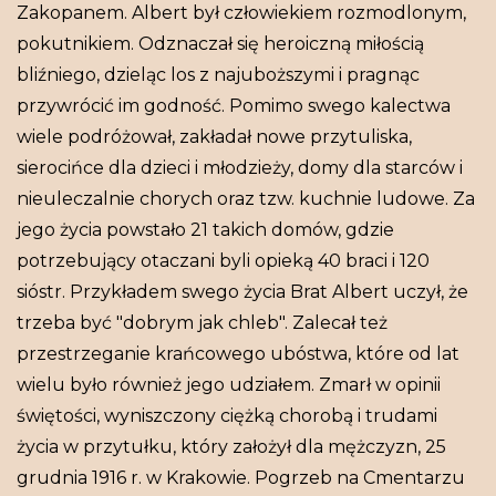
Zakopanem. Albert był człowiekiem rozmodlonym,
pokutnikiem. Odznaczał się heroiczną miłością
bliźniego, dzieląc los z najuboższymi i pragnąc
przywrócić im godność. Pomimo swego kalectwa
wiele podróżował, zakładał nowe przytuliska,
sierocińce dla dzieci i młodzieży, domy dla starców i
nieuleczalnie chorych oraz tzw. kuchnie ludowe. Za
jego życia powstało 21 takich domów, gdzie
potrzebujący otaczani byli opieką 40 braci i 120
sióstr. Przykładem swego życia Brat Albert uczył, że
trzeba być "dobrym jak chleb". Zalecał też
przestrzeganie krańcowego ubóstwa, które od lat
wielu było również jego udziałem. Zmarł w opinii
świętości, wyniszczony ciężką chorobą i trudami
życia w przytułku, który założył dla mężczyzn, 25
grudnia 1916 r. w Krakowie. Pogrzeb na Cmentarzu