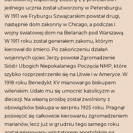
jednego ucznia został utworzony w Petersburgu.
W 1911 we Fryburgu Szwajcarskim powstał drugi,
następnie dom zakonny w Chicago, a podczas I
wojny światowej dom na Bielanach pod Warszawą.
W 1911 roku został generałem zakonu, którym
kierował do śmierci. Po zakończeniu działań
wojennych ojciec Jerzy powołał Zgromadzenie
Sióstr Ubogich Niepokalanego Poczęcia NMP, które
szybko rozprzestrzeniło się na Litwie i w Ameryce. W
1918 roku Benedykt XV mianował go biskupem
wileńskim. Udało mu się umocnić katolicyzm w
diecezji. Na własną prośbę został zwolniony z
obowiązków biskupa w sierpniu 1925 roku. Pragnął
poświęcić się całkowicie kierowaniu zgromadzeniem
marianów, lecz już w grudniu tego samego roku
został mianowany wizytatorem apostolskim na