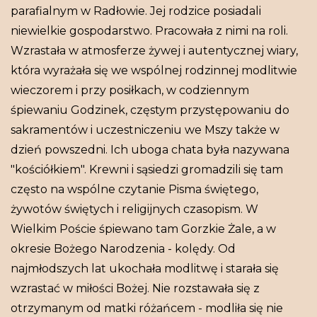
parafialnym w Radłowie. Jej rodzice posiadali
niewielkie gospodarstwo. Pracowała z nimi na roli.
Wzrastała w atmosferze żywej i autentycznej wiary,
która wyrażała się we wspólnej rodzinnej modlitwie
wieczorem i przy posiłkach, w codziennym
śpiewaniu Godzinek, częstym przystępowaniu do
sakramentów i uczestniczeniu we Mszy także w
dzień powszedni. Ich uboga chata była nazywana
"kościółkiem". Krewni i sąsiedzi gromadzili się tam
często na wspólne czytanie Pisma świętego,
żywotów świętych i religijnych czasopism. W
Wielkim Poście śpiewano tam Gorzkie Żale, a w
okresie Bożego Narodzenia - kolędy. Od
najmłodszych lat ukochała modlitwę i starała się
wzrastać w miłości Bożej. Nie rozstawała się z
otrzymanym od matki różańcem - modliła się nie