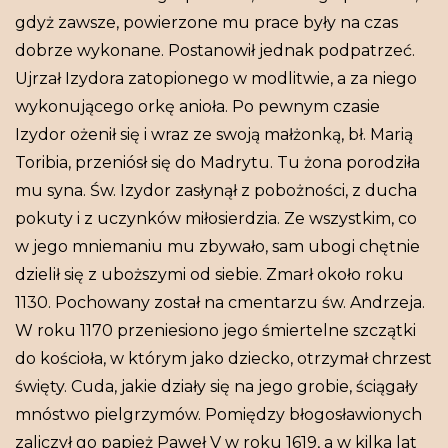
gdyż zawsze, powierzone mu prace były na czas
dobrze wykonane. Postanowił jednak podpatrzeć.
Ujrzał Izydora zatopionego w modlitwie, a za niego
wykonującego orkę anioła. Po pewnym czasie
Izydor ożenił się i wraz ze swoją małżonką, bł. Marią
Toribia, przeniósł się do Madrytu. Tu żona porodziła
mu syna. Św. Izydor zasłynął z pobożności, z ducha
pokuty i z uczynków miłosierdzia. Ze wszystkim, co
w jego mniemaniu mu zbywało, sam ubogi chętnie
dzielił się z uboższymi od siebie. Zmarł około roku
1130. Pochowany został na cmentarzu św. Andrzeja.
W roku 1170 przeniesiono jego śmiertelne szczątki
do kościoła, w którym jako dziecko, otrzymał chrzest
święty. Cuda, jakie działy się na jego grobie, ściągały
mnóstwo pielgrzymów. Pomiędzy błogosławionych
zaliczył go papież Paweł V w roku 1619, a w kilka lat