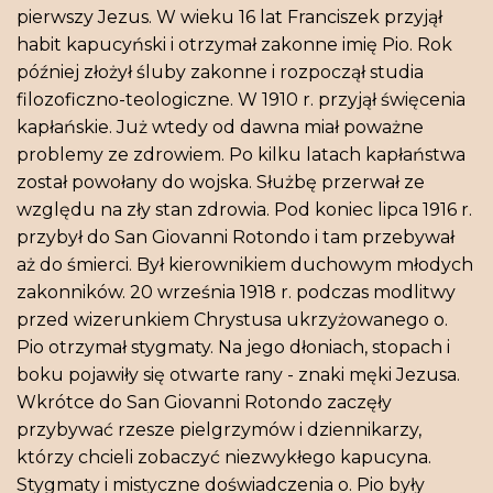
pierwszy Jezus. W wieku 16 lat Franciszek przyjął
habit kapucyński i otrzymał zakonne imię Pio. Rok
później złożył śluby zakonne i rozpoczął studia
filozoficzno-teologiczne. W 1910 r. przyjął święcenia
kapłańskie. Już wtedy od dawna miał poważne
problemy ze zdrowiem. Po kilku latach kapłaństwa
został powołany do wojska. Służbę przerwał ze
względu na zły stan zdrowia. Pod koniec lipca 1916 r.
przybył do San Giovanni Rotondo i tam przebywał
aż do śmierci. Był kierownikiem duchowym młodych
zakonników. 20 września 1918 r. podczas modlitwy
przed wizerunkiem Chrystusa ukrzyżowanego o.
Pio otrzymał stygmaty. Na jego dłoniach, stopach i
boku pojawiły się otwarte rany - znaki męki Jezusa.
Wkrótce do San Giovanni Rotondo zaczęły
przybywać rzesze pielgrzymów i dziennikarzy,
którzy chcieli zobaczyć niezwykłego kapucyna.
Stygmaty i mistyczne doświadczenia o. Pio były