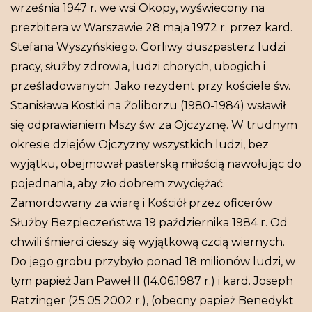
września 1947 r. we wsi Okopy, wyświecony na
prezbitera w Warszawie 28 maja 1972 r. przez kard.
Stefana Wyszyńskiego. Gorliwy duszpasterz ludzi
pracy, służby zdrowia, ludzi chorych, ubogich i
prześladowanych. Jako rezydent przy kościele św.
Stanisława Kostki na Żoliborzu (1980-1984) wsławił
się odprawianiem Mszy św. za Ojczyznę. W trudnym
okresie dziejów Ojczyzny wszystkich ludzi, bez
wyjątku, obejmował pasterską miłością nawołując do
pojednania, aby zło dobrem zwyciężać.
Zamordowany za wiarę i Kościół przez oficerów
Służby Bezpieczeństwa 19 października 1984 r. Od
chwili śmierci cieszy się wyjątkową czcią wiernych.
Do jego grobu przybyło ponad 18 milionów ludzi, w
tym papież Jan Paweł II (14.06.1987 r.) i kard. Joseph
Ratzinger (25.05.2002 r.), (obecny papież Benedykt